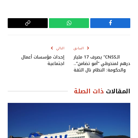
فيسبوك
واتساب
Copy
Link
السابق
التالي
الـCNSS” يصرف 17 مليار
إحداث مؤسسات أعمال
درهم لمنخرطي “أمو تضامن”..
اجتماعية
والحكومة: النظام نال الثقة
المقالات
ذات الصلة