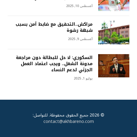
أغسطس 10, 2025
مراكش..التحقيق مع ضابط أمن بسبب
شبهة رشوة
أغسطس 9, 2025
السكوري: لا حل للبطالة دون مراجعة
مدونة الشغل.. ويجب اعتماد العمل
الجزئي لدعم النساء
يوليو 1, 2025
© 2026 جميع الحقوق محفوظة. للتواصل:
contact@akhbareno.com