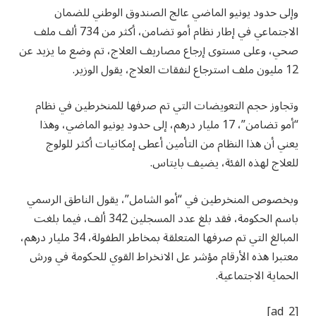
وإلى حدود يونيو الماضي عالج الصندوق الوطني للضمان
الاجتماعي في إطار نظام أمو تضامن، أكثر من 734 ألف ملف
صحي، وعلى مستوى إرجاع مصاريف العلاج، تم وضع ما يزيد عن
12 مليون ملف استرجاع لنفقات العلاج، يقول الوزير.
وتجاوز حجم التعويضات التي تم صرفها للمنخرطين في نظام
“أمو تضامن”، 17 مليار درهم، إلى حدود يونيو الماضي، وهذا
يعني أن هذا النظام من التأمين أعطى إمكانيات أكثر للولوج
للعلاج لهذه الفئة، يضيف بايتاس.
وبخصوص المنخرطين في “أمو الشامل”، يقول الناطق الرسمي
باسم الحكومة، فقد بلغ عدد المسجلين 342 ألف، فيما بلغت
المبالغ التي تم صرفها المتعلقة بمخاطر الطفولة، 34 مليار درهم،
معتبرا هذه الأرقام مؤشر عل الانخراط القوي للحكومة في ورش
الحماية الاجتماعية.
[ad_2]