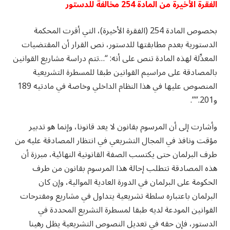
الفقرة الأخيرة من المادة 254 مخالفة للدستور
بخصوص المادة 254 (الفقرة الأخيرة)، التي أقرت المحكمة
الدستورية بعدم مطابقتها للدستور، نص القرار أن المقتضيات
المعدِّلة لهذه المادة تنص على أنه: “…تتم دراسة مشاريع القوانين
بالمصادقة على مراسيم القوانين طبقا للمسطرة التشريعية
المنصوص عليها في هذا النظام الداخلي وخاصة في مادتيه 189
و201.””.
وأشارت إلى أن المرسوم بقانون لا يعد قانونا، وإنما هو تدبير
مؤقت ونافذ في المجال التشريعي في انتظار المصادقة عليه من
طرف البرلمان حتى يكتسب الصفة القانونية النهائية، مبرزة أن
هذه المصادقة تتطلب إحالة هذا المرسوم بقانون من طرف
الحكومة على البرلمان في الدورة العادية الموالية، وإن كان
البرلمان باعتباره سلطة تشريعية يتداول في مشاريع ومقترحات
القوانين المودعة لديه طبقا لمسطرة التشريع المحددة في
الدستور، فإن حقه في تعديل النصوص التشريعية يظل رهينا