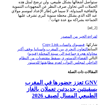
ستواصل أشغالها بشكل طبيعي، ولن ترضخ لمثل هذه
الحملات التي تحاول صرف النظر عن المجهودات التنموية
والثقافية المبذولة، لا سيما في إطار الإعداد لموسم مولاي
عبد الله الذي يشكل محطة سنوية كبرى تشرف عليها
الجماعة بشراكة مع عدة جهات”.
[ad_2]
لقراءة الخبر من المصدر
شاركها.
فيسبوك
واتساب
Copy Link
السابق
التعاون البحري بين المغرب وإسبانيا يوقف أكبر
محاولة هجرة جماعية إلى سبتة المحتلة (فيديو)
التالي
القضاء الدستوري يسقط مقتضيات من النظام
الداخلي لمجلس النواب لعدم مطابقتها للدستور
المقالات
ذات الصلة
GNV تعزز حضورها في المغرب
بسفينتين جديدتين تعملان بالغاز
الطبيعي المسال لصيف 2026