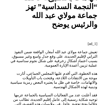
“النجمة السداسية” تهز
جماعة مولاي عبد الله
والرئيس يوضح
[ad_1]
تعيش جماعة مولاي عبد الله أمغار، الواقعة ضمن النفوذ
الترابي لإقليم الجديدة، على وقع جدل واسع وغير مسبوق،
بسبب اعتماد أشكال زخرفية على شكل نجوم سداسية في
عملية تزيين أعمدة الإنارة العمومية.
هذه الخطوة، التي أقدم عليها المجلس الجماعي، أثارت
موجة من الانتقادات اللاذعة، وفتحت باب التأويلات
والاتهامات، خاصة في ظل ما يعتبره البعض رمزية سياسية
ودينية لهذه الأشكال الهندسية.
فقد أعلنت عدد من الفعاليات السياسية بالجماعة عزمها
توجيه شكاية رسمية إلى عامل إقليم الجديدة، تطالب من
خلالها بفتح تحقيق عاجل في ملابسات هذه القضية، التي