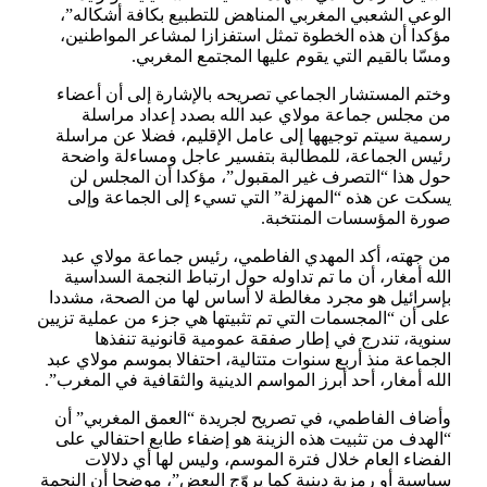
الوعي الشعبي المغربي المناهض للتطبيع بكافة أشكاله”،
مؤكدا أن هذه الخطوة تمثل استفزازا لمشاعر المواطنين،
ومسّا بالقيم التي يقوم عليها المجتمع المغربي.
وختم المستشار الجماعي تصريحه بالإشارة إلى أن أعضاء
من مجلس جماعة مولاي عبد الله بصدد إعداد مراسلة
رسمية سيتم توجيهها إلى عامل الإقليم، فضلا عن مراسلة
رئيس الجماعة، للمطالبة بتفسير عاجل ومساءلة واضحة
حول هذا “التصرف غير المقبول”، مؤكدا أن المجلس لن
يسكت عن هذه “المهزلة” التي تسيء إلى الجماعة وإلى
صورة المؤسسات المنتخبة.
من جهته، أكد المهدي الفاطمي، رئيس جماعة مولاي عبد
الله أمغار، أن ما تم تداوله حول ارتباط النجمة السداسية
بإسرائيل هو مجرد مغالطة لا أساس لها من الصحة، مشددا
على أن “المجسمات التي تم تثبيتها هي جزء من عملية تزيين
سنوية، تندرج في إطار صفقة عمومية قانونية تنفذها
الجماعة منذ أربع سنوات متتالية، احتفالا بموسم مولاي عبد
الله أمغار، أحد أبرز المواسم الدينية والثقافية في المغرب”.
وأضاف الفاطمي، في تصريح لجريدة “العمق المغربي” أن
“الهدف من تثبيت هذه الزينة هو إضفاء طابع احتفالي على
الفضاء العام خلال فترة الموسم، وليس لها أي دلالات
سياسية أو رمزية دينية كما يروّج البعض”، موضحا أن النجمة