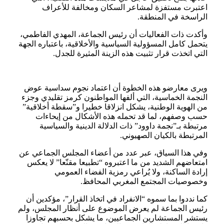
اعتبرت مستفزة لمشاعر السكان ومخالفة للأعراف
الراسخة في المنطقة.
وأكدت ذات الفعاليات أن رئيس الجماعة، المهدي الفاطمي،
يتحمل كامل المسؤولية السياسية والأخلاقية، باعتباره الجهة
التي اتخذت قرار تثبيت هذه الزينة المثيرة للجدل.
ويرى معارضو هذه الخطوة أن اعتماد نجوم سداسية عوض
النجمة الخماسية، التي ألفها المواطنون كرمز تقليدي وجزء
من الهوية الوطنية، يشكل انزلاقا خطيرا و”سقطة أخلاقية”
حسب وصفهم، لما قد تحمله هذه الأشكال من إيحاءات
مرتبطة بـ”نجمة داوود” ذات الدلالة الدينية والسياسية
المرتبطة بالكيان الصهيوني.
وفي هذا السياق، عبر عدد من أعضاء المجلس الجماعي عن
امتعاضهم الشديد من ما اعتبروه “تطبيعا مقنّعا” لا يعكس
إرادة الساكنة، ولا يُراعي رمزية الفضاء العمومي
وخصوصيات المجتمع المغربي المحافظ.
كما نددوا بما سموه “الانفراد في اتخاذ القرار”، مؤكدين أن
رئيس الجماعة لم يعرض الموضوع على أنظار المجلس، ولم
يستشر المستشارين الجماعيين، ما يشكل بحسبهم تجاوزا