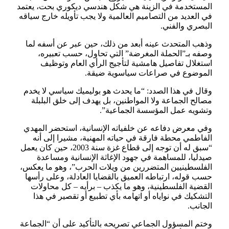
المستخدمة في الزينة هي شكل هندسي ديكوري بحت، يعتمد
في العديد من التصاميم العالمية ولا يجب تأويله خارج سياقه
البصري والفني.
وذهب المتحدث عينه أبعد من ذلك، حين عبر عن أسفه لما
وصفه بـ”الحملة المغرضة” التي تحاول، حسب تعبيره،
استغلال تفاصيل هامشية لتأجيج الرأي العام وتوظيف
الموضوع في صراعات سياسوية ضيقة.
وقال في هذا الصدد: “ما يحدث هو بوليميك سياسي لا يخدم
مصالح الجماعة ولا المواطنين، بل يهدف إلى خلق البلبلة
وتشويه عمل المؤسسة الجماعية”.
وفي معرض دفاعه عن خلفياته الإنسانية، استحضر المهدي
الفاطمي محطة فارقة في حياته المهنية، مشيرا إلى أنه
“سبق له أن توجه إلى قطاع غزة سنة 2003، حين كان يعمل
صيدليا، للمساهمة في جهود الإغاثة الإنسانية ومساعدة
الفلسطينيين المتضررين من ويلات الحرب”، وهو ما يعكس،
حسب قوله، ارتباطه العميق بالقضايا العادلة، وعلى رأسها
القضية الفلسطينية، وهو ما يكذب – برأيه – كل محاولات
التشكيك في نواياه أو اتهامه بأي تطبيع أو تقصير في هذا
الجانب.
وختم المسؤول الجماعي تصريحه بالتأكيد على أن “الجماعة