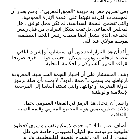
مساءلة ومحاسبة.
وفي تصريح خص به جريدة “العمق المغربي”، أوضح بصار أن
المجسمات التي تم تثبيتها على أعمدة الإنارة العمومية،
والتي تتضمن النجمة السداسية، لم تكن محل توافق داخل
المجلس الجماعي، بل تمت بشكل انفرادي من قبل رئيس
الجماعة، الذي يشغل أيضا منصب رئيس اللجنة التنظيمية
لموسم مولاي عبد الله.
وأكد أن هذا القرار اتخذ دون أي استشارة أو إشراك لباقي
أعضاء المجلس، وهو ما يشكل – حسب قوله – خرقا صريحا
لقواعد التدبير التشاركي والحكامة المحلية.
وشدد المستشار على أن اختيار النجمة السداسية، المعروفة
بارتباطها بما يسمى بـ”نجمة داوود”، لا يمت بأي صلة لرموز
الدولة المغربية أو ثوابتها، والتي تستند أساسا إلى المرجعية
الإسلامية والوطنية.
واعتبر أن إدخال هذا الرمز في الفضاء العمومي يحمل
دلالات خطيرة تمس هوية المجتمع المغربي وقيمه الدينية
والثقافية.
وأضاف بصار قائلا: “ما حدث لا يمكن تفسيره سوى كخطوة
تطبيعية مرفوضة مع الكيان الصهيوني، خاصة في ظل
السياق الراهن الذي تشهده القضية الفلسطينية، وتزايد