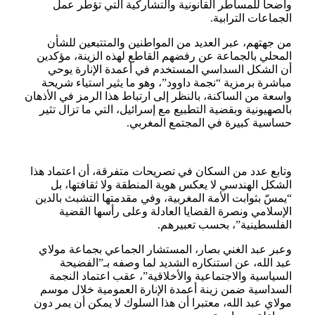
واضحا للمساطر القانونية والتشاركية التي تؤطر عمل
الجماعات الترابية.
من جهتهم، عبر العديد من المواطنين والمتتبعين للشأن
المحلي بالجماعة عن رفضهم القاطع لهذه الزينة، مؤكدين
أن الشكل السداسي المستخدم في أعمدة الإنارة يوحي
مباشرة برمزية “نجمة داوود”، وهو ما يثير استياء شريحة
واسعة من الساكنة، بالنظر إلى ارتباط هذا الرمز في الأذهان
بالصهيونية وبقضية التطبيع مع إسرائيل، التي ما تزال تثير
حساسية كبيرة في المجتمع المغربي.
وتابع عدد من السكان في تصريحات متفرقة، أن اعتماد هذا
الشكل الهندسي لا يعكس هوية المنطقة ولا ثقافتها، بل
“يمسّ بثوابت الأمة المغربية، وفي مقدمتها التشبث بالدين
الإسلامي ونصرة القضايا العادلة وعلى رأسها القضية
الفلسطينية”، بحسب تعبيرهم.
وعبر عبد الغني بصار، المستشار الجماعي بجماعة مولاي
عبد الله، عن استنكاره الشديد لما وصفه بـ”الفضيحة
السياسية والاجتماعية والأخلاقية”، عقب اعتماد النجمة
السداسية ضمن زينة أعمدة الإنارة العمومية خلال موسم
مولاي عبد الله، معتبرا أن هذا السلوك لا يمكن أن يمر دون