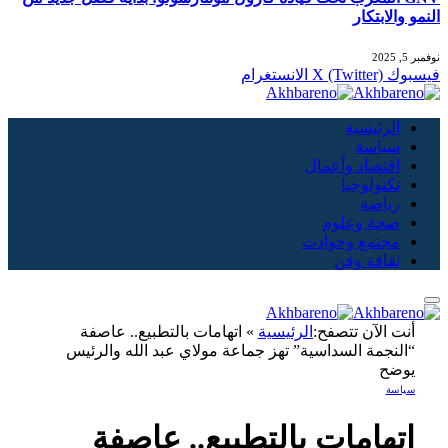
النمو والابتكار
نوفمبر 5, 2025
فيسبوك
X (Twitter)
الانستغرام
الرئيسية
سياسة
اقتصاد وأعمال
تكنولوجيا
رياضة
صحة وعلوم
مجتمع وحوادث
ثقافة وفن
أنت الآن تتصفح:
الرئيسية
»
اتهامات بالتطبيع.. عاصفة
“النجمة السداسية” تهز جماعة مولاي عبد الله والرئيس
يوضح
سياسة
اتهامات بالتطبيع.. عاصفة