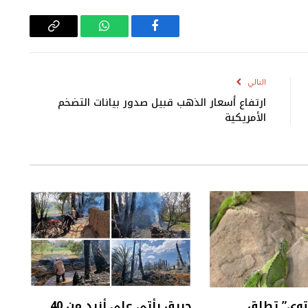
فيسبوك
واتساب
Copy
Link
التالي
ارتفاع أسعار الذهب قبيل صدور بيانات التضخم
الأمريكية
توى” تطلق
حريق يأتي على أزيد من 40