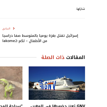
شاركها.
السابق
إسرائيل تقتل بغزة يوميا بالمتوسط صفا دراسيا
من الأطفال – لكم-lakome2
المقالات
ذات الصلة
GNV تعزز حضورها في المغرب
“سياحة المح