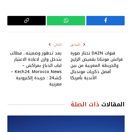
فيسبوك
واتساب
Copy
Link
السابق
التالي
قنوات DAZN تختار صورة
بعد تدهور وضعيته.. مطالب
فرانش مونتانا بقميص الزليج
بتدخل وازن لاعادة الاعتبار
والخريطة المغربية من بين
لباب الدباغ بمراكش –
أفضل ذكريات مونديال
Kech24: Morocco News –
الأندية بأمريكا
كِشـ24 : جريدة إلكترونية
مغربية
المقالات
ذات الصلة