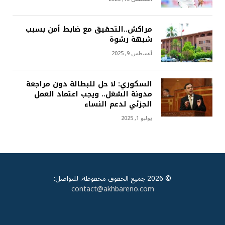
مراكش..التحقيق مع ضابط أمن بسبب
شبهة رشوة
أغسطس 9, 2025
السكوري: لا حل للبطالة دون مراجعة
مدونة الشغل.. ويجب اعتماد العمل
الجزئي لدعم النساء
يوليو 1, 2025
© 2026 جميع الحقوق محفوظة. للتواصل:
contact@akhbareno.com