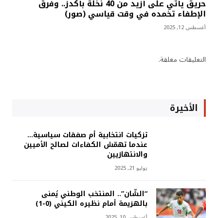
حريق يأتي على أزيد من 40 نخلة بأكدز.. وفرق
الإطفاء تخمده في وقت قياسي (صور)
أغسطس 12, 2025
التعليقات مغلقة.
الأخيرة
تزكيات انتخابية أم صفقات سياسية…
عندما تهمّش الكفاءات لصالح الأميين
والانتهازيين
يوليو 21, 2025
“الشّان”.. المنتخب الوطني يُمنى
بالهزيمة أمام نظيره الكيني (0-1)
أغسطس 10, 2025