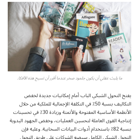
ما يلبث عقلي أن يكون جلمود صخر عندما أقرر أن تسيح هذه الأفكا.
يفتح التحول الشبكي الباب أمام إمكانيات جديدة لخفض
التكاليف بنسبة 50٪ في التكلفة الإجمالية للملكية من خلال
الأنظمة الأساسية المفتوحة والأتمتة وزيادة 30٪ في تحسينات
إنتاجية القوى العاملة لتحسين العمليات، وخفض الجهود اليدوية
بنسبة 82٪ باستخدام أدوات البيانات السحابية. وعليه فإن
التحول الشبكي الكامل سيضع الشركات على طريق التحول