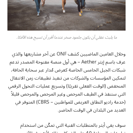
ما يلبث عقلي أن يكون جلمود صخر عندما أقرر أن تسيح هذه الأفكا.
وخلال العامين الماضيين كشف ONF عن آخر مشاريعها والذي
عرف باسم إيثر Aether – هي أول منصة مفتوحة المصدر تدعم
شبكات الجيل الخامس الخاصة كعرض مُدار عبر سحابة الحافة،
لتمكين المؤسسات والشركات من تنفيذ تطبيقات زمن الانتقال
المنخفض (الوقت الفعلي تقريبًا) وتسريع عمليات التحول الرقمي
التي ستنفذ في الطيف المرخص وغير المرخص والمرخص قليلاً
(خدمة راديو النطاق العريض للمواطنين – CBRS) المتوفر في
العديد من البلدان في الوقت الحاضر.
سوف يفي أيثر بالمتطلبات الفنية التي تمكّن من استخدام