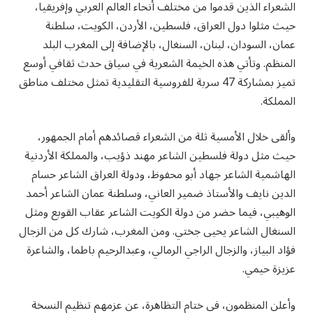
الشعراء الذين قدموا من مختلف أنحاء العالم العربي وإفريقيا،
حيث مثلوا دول العراق، فلسطين، الأردن، الكويت، سلطنة
عمان، السودان، لبنان، السنغال، بالإضافة إلى المغرب البلد
المنظم. وتأتي هذه الخيمة الشعرية في سياق حدث ثقافي أوسع
تميز بمشاركة 47 سربة للفروسية التقليدية تمثل مختلف مناطق
المملكة.
وألقى خلال الأمسية ثلة من الشعراء قصائدهم أمام الجمهور،
حيث مثل دولة فلسطين الشاعر مهند ذؤيب، والمملكة الأردنية
الهاشمية الشاعر جهاد أبو محفوظ، ودولة العراق الشاعر حسام
الدين نايف والأستاذ ضمير العاني، وسلطنة عمان الشاعر أحمد
الوهيبي، فيما حضر من دولة الكويت الشاعر عقاب القوبع ومثل
السنغال الشاعر يحيى جختي. ومن المغرب، شارك كل من الزجال
فؤاد البياز، والزجال الراجي الرمالي، وعبدالرحيم باطما، والشاعرة
عزيزة حيمي.
وأعلن المنظمون، في ختام التظاهرة، عن عزمهم تنظيم النسخة