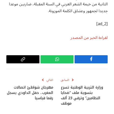
الثانية من خيمة الشعر العربي في السنة المقبلة، ضاربين موعدا
جديدا لجمهور وعشاق الكلمة الموزونة.
[ad_2]
لقراءة الخبر من المصدر
فيسبوك
واتساب
Copy
Link
السابق
التالي
وزارة التربية الوطنية تسرع
مهرجان شواطئ اتصالات
بتسوية ملف “ضحايا
المغرب.. حفل الداودي يسجل
النظامين” وترقي 23 ألف
رقما قياسيا
موظف