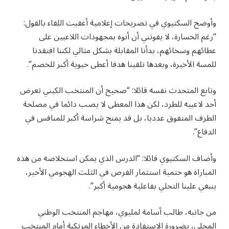
وأوضح السكتيوي في تصريحات إعلامية أعقبت اللقاء بالقول:
“رغم الخسارة، لا يفوتني أن أنوه بمجهودات اللاعبين على
عطائهم وسخائهم، بدأنا المقابلة بشكل مثالي لكننا افتقدنا
للمسة الأخيرة، وبعدها تلقينا هدفا أعطى حيوية أكبر للخصم”.
وتابع المتحدث نفسه قائلا: “صحيح أن المنتخب الكيني تعرض
أحد لاعبيه للطرد، لكن هذا المعطى لا يصب دائما في مصلحة
الطرف المتفوق عدديا، بل قد يمنح شراسة أكبر للمنافس في
الدفاع”.
وأضاف السكتيوي قائلا: “الدرس الذي يمكن استخلاصه من هذه
المباراة هو حتمية استثمار الفرص في الثلث الهجومي الأخير،
ينبغي علينا التحلي بفاعلية هجومية أكبر”.
من جانبه، طالب أسامة لمليوي، مهاجم المنتخب الوطني
المحلي، بضرورة الاستفادة من الأخطاء المرتكبة أمام المنتخب