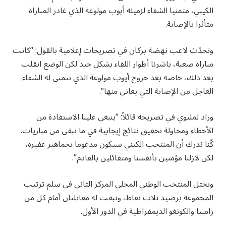
الكيني، متمنيا الشفاء لزميله أيوب مولوعة الذي غادر المباراة
متأثرا بالإصابة.
وتحدّث لاعب نهضة بركان في تصريحات إعلامية بالقول: “كانت
مباراة صعبة، باشرنا أطوار اللقاء بشكل جيد لكن الوضع انقلب
بعد ذلك، خاصة بعد خروج أيوب مولوعة الذي نتمنى له الشفاء
العاجل من الإصابة التي يعاني منها”.
وزاد لمليوي في تصريحه قائلاً: “ينبغي علينا الاستفادة من
الأخطاء ومحاولة تحقيق نتائج إيجابية في ما تبقى من مباريات.
كُنا ندرك أن المنتخب الكيني سيكون مدعوما بجماهير غفيرة،
لكن لازلنا مؤمنين بأنفسنا ومتفائلين بالقادم”.
ويحتل المنتخب الوطني المحلي المركز الثاني في سلم ترتيب
المجموعة برصيد ثلاث نقاط، وتبقت له مقابلتان أمام كل من
زامبيا والكونغو الديمقراطية في الدور الأول.