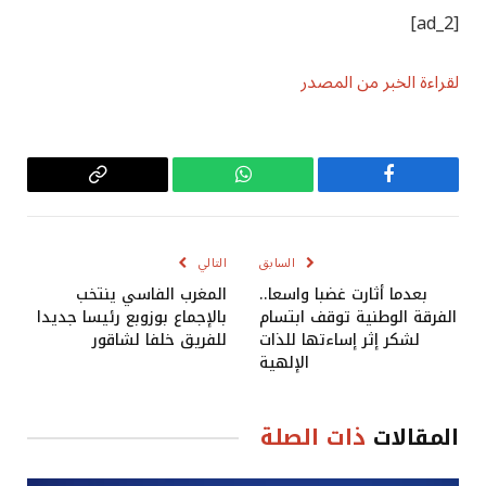
[ad_2]
لقراءة الخبر من المصدر
فيسبوك
واتساب
Copy
Link
السابق
التالي
بعدما أثارت غضبا واسعا..
المغرب الفاسي ينتخب
الفرقة الوطنية توقف ابتسام
بالإجماع بوزوبع رئيسا جديدا
لشكر إثر إساءتها للذات
للفريق خلفا لشاقور
الإلهية
المقالات
ذات الصلة