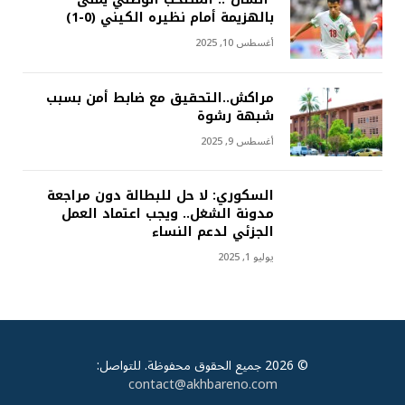
بالهزيمة أمام نظيره الكيني (0-1)
أغسطس 10, 2025
مراكش..التحقيق مع ضابط أمن بسبب
شبهة رشوة
أغسطس 9, 2025
السكوري: لا حل للبطالة دون مراجعة
مدونة الشغل.. ويجب اعتماد العمل
الجزئي لدعم النساء
يوليو 1, 2025
© 2026 جميع الحقوق محفوظة. للتواصل:
contact@akhbareno.com