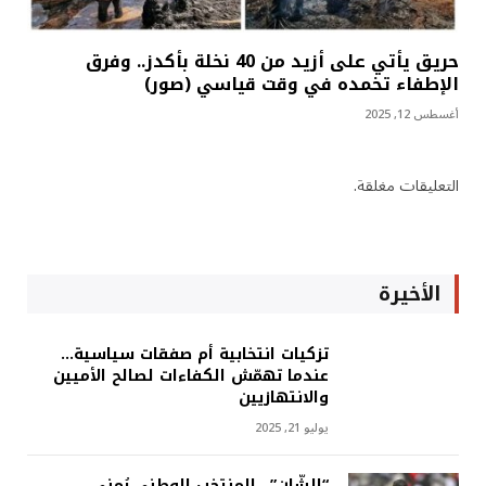
حريق يأتي على أزيد من 40 نخلة بأكدز.. وفرق
الإطفاء تخمده في وقت قياسي (صور)
أغسطس 12, 2025
التعليقات مغلقة.
الأخيرة
تزكيات انتخابية أم صفقات سياسية…
عندما تهمّش الكفاءات لصالح الأميين
والانتهازيين
يوليو 21, 2025
“الشّان”.. المنتخب الوطني يُمنى