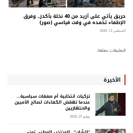
حريق يأتي على أزيد من 40 نخلة بأكدز.. وفرق
الإطفاء تخمده في وقت قياسي (صور)
أغسطس 12, 2025
التعليقات مغلقة.
الأخيرة
تزكيات انتخابية أم صفقات سياسية…
عندما تهمّش الكفاءات لصالح الأميين
والانتهازيين
يوليو 21, 2025
“الشّان”.. المنتخب الوطني يُمنى