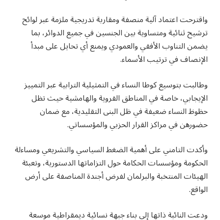
واقترحت اعتماد آلية منصفة ومقاربة تدريجية ملزمة عبر لوائح
ترشيح ثنائية ومتساوية بين الجنسين في جميع الدوائر، بما
يضمن التناوب الأفقي والعمودي ويمنع أي تحايل على مبدأ
الإنصاف في ترتيب الأسماء.
وطالبت بتوسيع كوطا النساء في التمثيلية الترابية عبر التمييز
الإيجابي، خاصة في المناطق القروية والهامشية حيث تظل
حظوظ النساء ضعيفة في ظل البنى التقليدية، مع ضمان
حضورهن في مراكز القرار الحزبي والمؤسساتي.
وأكدت التامني على أهمية الضغط السياسي والتشريعي ومساءلة
الحكومة ومؤسسات الحكامة حول التزاماتها الدستورية، وتعبئة
الهيئات المنتخبة والبرلمان لفرض أجندة المناصفة على أرض
الواقع.
ودعت النائبة ذاتها إلى بناء جبهة نسائية ديمقراطية موسعة