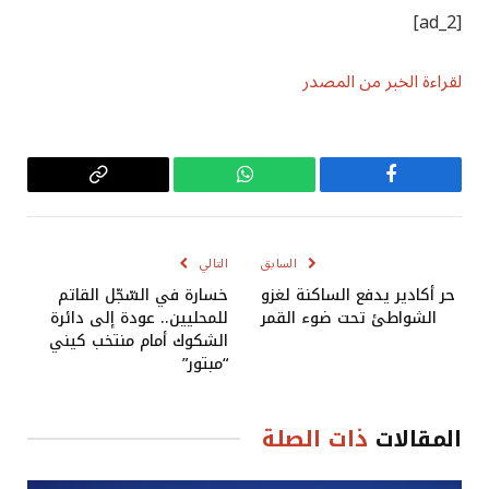
[ad_2]
لقراءة الخبر من المصدر
فيسبوك
واتساب
Copy
Link
السابق
التالي
حر أكادير يدفع الساكنة لغزو
خسارة في السّجّل القاتم
الشواطئ تحت ضوء القمر
للمحليين.. عودة إلى دائرة
الشكوك أمام منتخب كيني
“مبتور”
المقالات
ذات الصلة