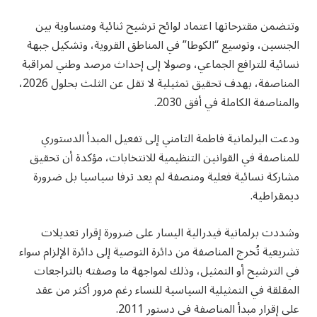
وتتضمن مقترحاتها اعتماد لوائح ترشيح ثنائية ومتساوية بين
الجنسين، وتوسيع “الكوطا” في المناطق القروية، وتشكيل جبهة
نسائية للترافع الجماعي، وصولا إلى إحداث مرصد وطني لمراقبة
المناصفة، بهدف تحقيق تمثيلية لا تقل عن الثلث بحلول 2026،
والمناصفة الكاملة في أفق 2030.
ودعت البرلمانية فاطمة التامني إلى تفعيل المبدأ الدستوري
للمناصفة في القوانين التنظيمية للانتخابات، مؤكدة أن تحقيق
مشاركة نسائية فعلية ومنصفة لم يعد ترفا سياسيا بل ضرورة
ديمقراطية.
وشددت برلمانية فيدرالية اليسار على ضرورة إقرار تعديلات
تشريعية تُخرج المناصفة من دائرة التوصية إلى دائرة الإلزام سواء
في الترشيح أو التمثيل، وذلك لمواجهة ما وصفته بالتراجعات
المقلقة في التمثيلية السياسية للنساء رغم مرور أكثر من عقد
على إقرار مبدأ المناصفة في دستور 2011.