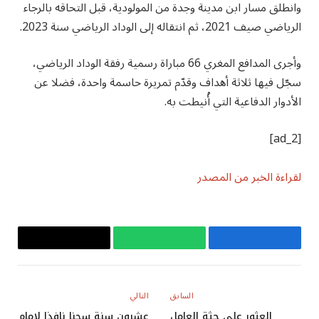
وانطلق مسار ابن مدينة وجدة من المولودية، قبل التحاقه بالرجاء
الرياضي صيف 2021، ثم انتقاله إلى الوداد الرياضي سنة 2023.
وأجرى المدافع المغري 66 مباراة رسمية رفقة الوداد الرياضي،
سجّل فيها ثلاثة أهداف وقدّم تمريرة حاسمة واحدة، فضلا عن
الأدوار الدفاعية التي أُنيطت به.
[ad_2]
لقراءة الخبر من المصدر
فيسبوك
واتساب
Copy
Link
السابق
التالي
العثور على جثة العامل
عشرون سنة سجنا نافذا لإمام