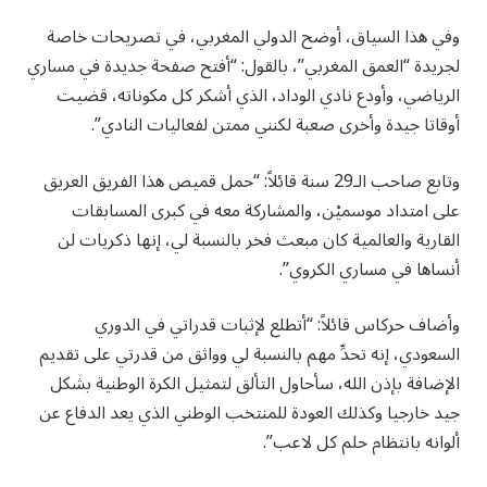
وفي هذا السياق، أوضح الدولي المغربي، في تصريحات خاصة
لجريدة “العمق المغربي”، بالقول: “أفتح صفحة جديدة في مساري
الرياضي، وأودع نادي الوداد، الذي أشكر كل مكوناته، قضيت
أوقاتا جيدة وأخرى صعبة لكنني ممتن لفعاليات النادي”.
وتابع صاحب الـ29 سنة قائلاً: “حمل قميص هذا الفريق العريق
على امتداد موسميْن، والمشاركة معه في كبرى المسابقات
القارية والعالمية كان مبعث فخر بالنسبة لي، إنها ذكريات لن
أنساها في مساري الكروي”.
وأضاف حركاس قائلاً: “أتطلع لإثبات قدراتي في الدوري
السعودي، إنه تحدِّ مهم بالنسبة لي وواثق من قدرتي على تقديم
الإضافة بإذن الله، سأحاول التألق لتمثيل الكرة الوطنية بشكل
جيد خارجيا وكذلك العودة للمنتخب الوطني الذي يعد الدفاع عن
ألوانه بانتظام حلم كل لاعب”.