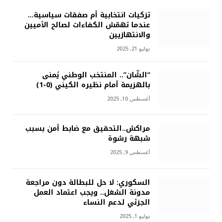
تزكيات انتخابية أم صفقات سياسية…
عندما تهمّش الكفاءات لصالح الأميين
والانتهازيين
يوليو 21, 2025
“الشّان”.. المنتخب الوطني يُمنى
بالهزيمة أمام نظيره الكيني (0-1)
أغسطس 10, 2025
مراكش..التحقيق مع ضابط أمن بسبب
شبهة رشوة
أغسطس 9, 2025
السكوري: لا حل للبطالة دون مراجعة
مدونة الشغل.. ويجب اعتماد العمل
الجزئي لدعم النساء
يوليو 1, 2025