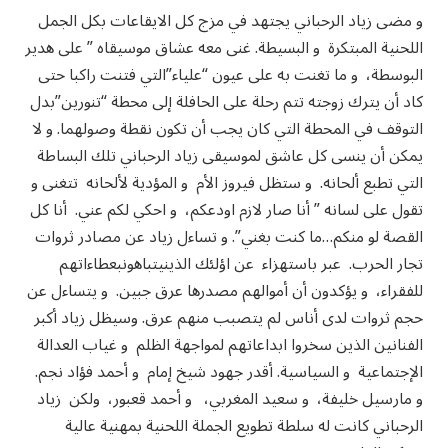
و مضى زياد الرحباني يجتهد في مزج كل الايقاعات بكل الجمل
اللحنية المبتكرة و البسيطة. غنى معه عشاق موسيقاه ” على هدير
البوسطة، و ما تغنت به على عيون “علياء”التي فتنت راكبا حتى
كاد أن يترك زوجته تتم رحلة على الحافلة إلى محطة “تنورين”بدل
التوقف في المحطة التي كان يجب أن تكون نقطة وصولهما. و لا
يمكن أن ينسى كل عاشق لموسيقى زياد الرحباني تلك البساطة
التي تطبع ألحانه. و ستظل فيروز الأم و المؤدية لألحانه تتغنى و
تقول على لسانه ” أنا صار لازم اودعكم، و احكي لكم عني. أنا كل
القصة لو منكم…ما كنت بغني”. و تساءل زياد عن مصادر ثروات
تجار الحرب. عبر باستهزاء عن اؤلئك الذينيتباهونبعطاءاتهم
للفقراء، و يؤكدون أن أموالهم مصدرها عرق جبين. و يتساءل عن
حجم ثروات لدى أناس لم يتصبب منهم عرق. وسيظل زياد أكبر
الفنانين الذين سخروا ابداعاتهم لمواجهة الظلم و غياب العدالة
الإجتماعية و السياسية. أقدر جهود شيخ إمام و أحمد فؤاد نجم.
و مارسيل خليفة، و سعيد المغربي، و أحمد قعبور، ولكن زياد
الرحباني كانت له سلطة تطويع الجملة اللحنية بمهنية عالية