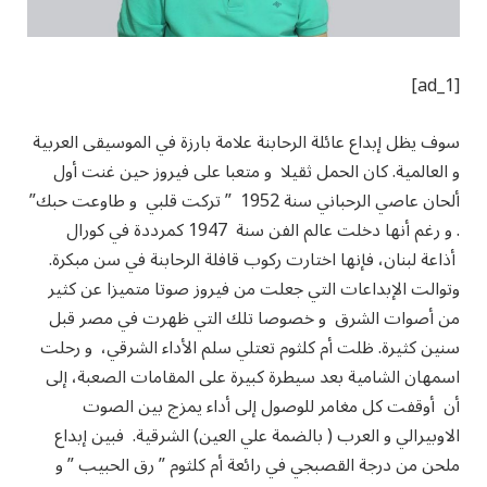
[ad_1]
سوف يظل إبداع عائلة الرحابنة علامة بارزة في الموسيقى العربية
و العالمية. كان الحمل ثقيلا و متعبا على فيروز حين غنت أول
ألحان عاصي الرحباني سنة 1952 ” تركت قلبي و طاوعت حبك”
. و رغم أنها دخلت عالم الفن سنة 1947 كمرددة في كورال
أذاعة لبنان، فإنها اختارت ركوب قافلة الرحابنة في سن مبكرة.
وتوالت الإبداعات التي جعلت من فيروز صوتا متميزا عن كثير
من أصوات الشرق و خصوصا تلك التي ظهرت في مصر قبل
سنين كثيرة. ظلت أم كلثوم تعتلي سلم الأداء الشرقي، و رحلت
اسمهان الشامية بعد سيطرة كبيرة على المقامات الصعبة، إلى
أن أوقفت كل مغامر للوصول إلى أداء يمزج بين الصوت
الاوبيرالي و العرب ( بالضمة علي العين) الشرقية. فبين إبداع
ملحن من درجة القصبجي في رائعة أم كلثوم ” رق الحبيب ” و