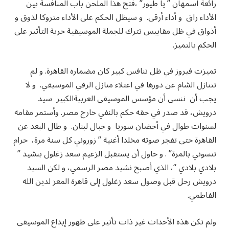
رائعة اسمهان ” يا طيور” ،فتح هذا الملحن باب المنافسة بين
الأداء راق و أداء أرقى. و سيظل الحكم على الأداء متروكا لذوق و
أذواق في ظل مقاييس تترك للجملة الموسيقية حرية التأثير على
الحكم بالتميز.
تميزت فيروز في ظل تنافس كبير كان مضماره القاهرة. و لم
تتنازل الشام عن دورها في اعتلاء منازل الرقي الموسيقي. و لا
يجب أن ننسى أن مؤسس الموسيقى العربيةالكبير سيد
درويش، قد صدر في حقه حكم بالنفي خارج مصر. وأستمر مقامه
لسنوات طوال في أحضان سوريا و جبال لبنان. و طال البعد عن
القاهرة حتى تفجر صوته مخلدا أغنية ” زوروني كل سنة مرة، حرام
تنسوني بالمرة” . و حاول أن يستقبل الزعيم سعد زغلول بنشيد ”
بلادي بلادي “، الذي أصبح نشيد مصر الرسمي، و لكن السيد
درويش رحل قبل وصول سعد زغلول إلى قاهرة المعز لدين الله
الفاطمي.
ولم تكن هذه الأحداث غير ذات تأثير على ظهور إبداع الموسيقى