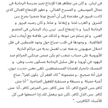
في لبنان. و كان من مظاهر هذا الإبداع تميز مدرسة الرحابنة في
مجال الموسيقى و المسرح الغنائي. و تطور الإشعاع الغنائي الذي
كانت فيروز في مقدمته إلى أن أصبح نوعا متميزا يمزج بين
الشرق و الغرب لحنا و إيقاعا و غناءا. و كان رصيد فيروز و
الرحابنة كبيرا و ذا إشعاع كبير. تربى زياد الرحباني في الخضم
الفني، و لم يسلم من تنوعه. و كذلك من علاقته مع أزمات لبنان
الطائفية، و وجودها في قلب صراع حول وجود فلسطين في ظل
احتلال صهيوني يدعمه غرب لغسل يديه من جرائم النازية
الأوروبية على حساب شعب لم يكن ضمن مرتكبي الجرائم ضد
اليهود في أوروبا. و ظل سليل الرحابنة مسكون بحب وطن، و
التمسك بانحياز لقضايا المستضعفين. تلقى معنى حديث نبوي،
قيل أنه صحيح ، و مضمونه ” كاد الفقر أن يكون كفرا”. صاغ
أغنية جميلة و بسيطة و مستفزة للعقول المتاجرة. ” أنا مش
كافر..بس الجوع كافر…أنا مش كافر…بس المرض كافر…أنا مش
كافر.. بس الذل كافر…كلن شو بيعمل لك..إذا اجتمعوا فيي كل
الأشياء الكافرين…”