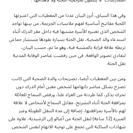
الممارسات “لا ينتمون لمرجعية اللجنة ولا لأهدافها”.
وفي هذا السياق، أبرز البيان عددا من المعطيات التي اعتبرتها
اللجنة مفاتيح أساسية لفهم ملابسات الجريمة، من بينها تواجد
الشخص الذي تعتبره الأسرة مشتبها فيه داخل مقر الدرك أثناء
استدعاء والد الضحية، نقل الجثة بسيارة يقودها مستشار جماعي
تربطه علاقة قرابة بالمشتبه فيه، وهو ما تم، حسب البيان،
لتفادي تصوير الواقعة، في حين رفضت عناصر الوقاية المدنية
نقل الجثة.
ومن بين المعطيات أيضا، تصريحات والدة الضحية التي كانت
تصرح بشكل مباشر باتهامها لشخص معين أمام الدرك دون
تحرك يذكر، كما طردته من العزاء علنا، ورفض السماح للعائلة
بمرافقة الجثة أثناء التشريح، مقابل السماح لأشخاص لا علاقة
لهم بالأسرة بمرافقتها، إضافة إلى مدة التنقل الطويلة وغير
المبررة (12 ساعة) لنقل الجثة من أغبالو إلى الرشيدية، علاوة على
شهادات الساكنة التي تجمع على توجيه الاتهام لنفس الشخص.