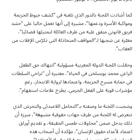
كما أشادت اللجنة بالدور الذي تلعبه في “كشف خيوط الجريمة
ومواكبة الأسرة ودعمها”، مشيرة إلى أنها تعمل حاليا على “حشد
فريق قانوني متفق عليه من طرف العائلة لتمثيلها قضائيا”،
معبّرة عن شجبها لـ“المواقف المتخاذلة التي تكرّس الإفلات من
العقاب”.
وحمّلت اللجنة الدولة المغربية مسؤولية “انتهاك حق الطفل
الراعي محمد بويسلخن في الحياة”، معتبرة أن “تراخي السلطات
في حماية مسرح الجريمة، واعتمادها لرواية الانتحار، رغم
مؤشرات قوية على الفعل الجرمي، يطرح علامات استفهام”.
وشجبت اللجنة ما وصفته بـ“التحامل اللامبدئي والتحرش الذي
تتعرض له اللجنة من طرف جهات حقوقية مشبوهة”، مبرزة أن
ذلك يدخل ضمن “محاولات طمس الحقيقة، و تقديم أوراق
اعتماد لأعداء حقوق الإنسان”، مؤكدة أن أصحاب هذه