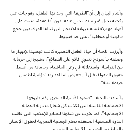
وأشار البيان إلى أن“الطريقة التي وجد بها الطفل، وهو جاث على
ركبتيه بحبل غير ملتف حول عنقه، دون أية عقدة، مثبت على
أعواد مهترئة تنسف رواية الانتحار التي تبناها الدرك دون حجج
قانونية أو منطقية”، على حد تعبيرها.
وأبرزت اللجنة أن حياة الطفل القصيرة كانت تجسيدا لإنهيار ما
وصفته بـ“نموذج تنموي قائم على الفظائع”، مشيرة إلى حرمانه
من الدراسة، واستغلاله في رعي الماشية، وحرمانه من أبسط
حقوق الطفولة، قبل أن يتعرض لما اعتبرته “مؤامرة لطمس
جريمة قتله”.
وأشادت اللجنة بـ“صمود الأسرة الصخري رغم ظروفها
الاجتماعية القاسية التي تكذب كل شعارات دولة الحماية
الاجتماعية”، كما عبّرت عن شكرها للمنابر الإعلامية التي غطّت
الندوة الصحفية المنعقدة بمقر الجمعية المغربية لحقوق الإنسان
بالرباط يوم الخميس 31 يوليوز المنصرم.