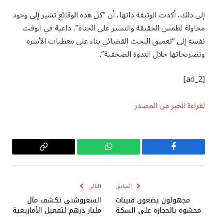
إلى ذلك، أكدت الوثيقة ذاتها، أن “كل هذه الوقائع تشير إلى وجود
محاولة لطمس الحقيقة والتستر على الجناة”، داعية في الوقت
نفسه إلى “تعميق البحث القضائي بناء على معطيات الأسرة
وتصريحاتها خلال الندوة الصحفية”.
[ad_2]
لقراءة الخبر من المصدر
فيسبوك
واتساب
Copy
Link
السابق
التالي
مجهولون يضعون قنينات
السغروشني تكشف مآل
محشوة بالحجارة على السكة
مليار درهم لتفعيل الأمازيغية