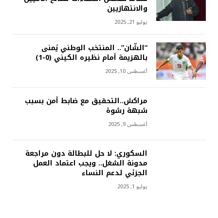
والانتهازيين
يوليو 21, 2025
“الشّان”.. المنتخب الوطني يُمنى
بالهزيمة أمام نظيره الكيني (0-1)
أغسطس 10, 2025
مراكش..التحقيق مع ضابط أمن بسبب
شبهة رشوة
أغسطس 9, 2025
السكوري: لا حل للبطالة دون مراجعة
مدونة الشغل.. ويجب اعتماد العمل
الجزئي لدعم النساء
يوليو 1, 2025