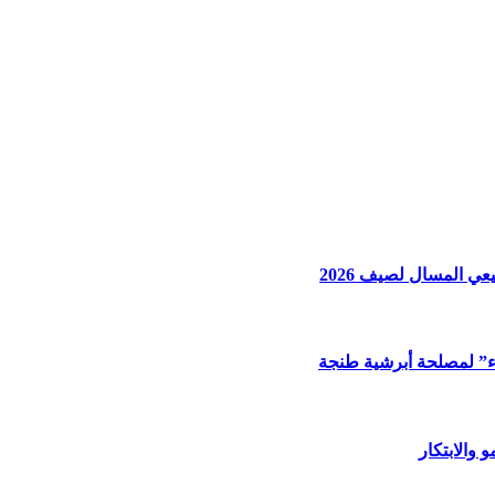
اء” لمصلحة أبرشية طنجة