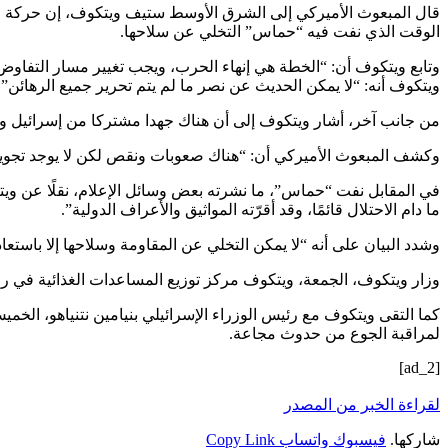
قال المبعوث الأميركي إلى الشرق الأوسط ستيف ويتكوف، إن حركة حماس
الوقت الذي نفت فيه “حماس” التخلي عن سلاحها.
وتابع ويتكوف أن: “الخطة هي إنهاء الحرب، ويجب تغيير مسار التفاوض
ويتكوف أنه: “لا يمكن الحديث عن نصر ما لم يتم تحرير جميع الرهائن”.
من جانب آخر، أشار ويتكوف إلى أن هناك جهدا مشتركا من إسرائيل والول
وكشف المبعوث الأميركي أن: “هناك صعوبات ونقص لكن لا يوجد تجويع 
في المقابل نفت “حماس”، ما نشرته بعض وسائل الإعلام، نقلًا عن ويت
ما دام الاحتلال قائمًا، وقد أقرّته المواثيق والأعراف الدولية”.
وشدد البيان على أنه “لا يمكن التخلي عن المقاومة وسلاحها إلا باستع
وزار ويتكوف، الجمعة، ويتكوف مركز توزيع المساعدات الغذائية في ر
كما التقى ويتكوف مع رئيس الوزراء الإسرائيلي بنيامين نتنياهو، الخ
لمراقبة الجوع من حدوث مجاعة.
[ad_2]
لقراءة الخبر من المصدر
شاركها.
فيسبوك
واتساب
Copy Link