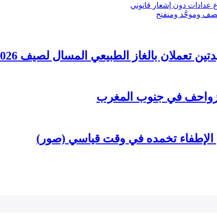
ع عدادات دون إشعار قانوني
لزواحف في جنوب المغرب