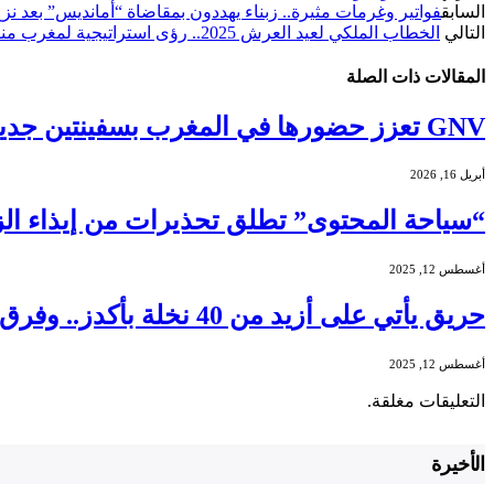
السابق
فواتير وغرمات مثيرة.. زبناء يهددون بمقاضاة “أمانديس” بعد نز
التالي
الخطاب الملكي لعيد العرش 2025.. رؤى استراتيجية لمغرب منصف وموحَّد ومنفتح
المقالات
ذات الصلة
GNV تعزز حضورها في المغرب بسفينتين جديدتين تعملان بالغاز الطبيعي المسال لصيف 2026
أبريل 16, 2026
“سياحة المحتوى” تطلق تحذيرات من إيذاء ا
أغسطس 12, 2025
حريق يأتي على أزيد من 40 نخلة بأكدز.. وفرق الإطفاء تخمده في وقت قياسي (صور)
أغسطس 12, 2025
التعليقات مغلقة.
الأخيرة