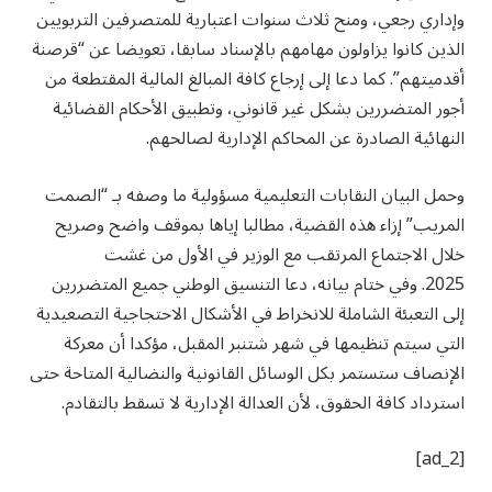
وإداري رجعي، ومنح ثلاث سنوات اعتبارية للمتصرفين التربويين
الذين كانوا يزاولون مهامهم بالإسناد سابقا، تعويضا عن “قرصنة
أقدميتهم”.
كما دعا إلى إرجاع كافة المبالغ المالية المقتطعة من
أجور المتضررين بشكل غير قانوني، وتطبيق الأحكام القضائية
النهائية الصادرة عن المحاكم الإدارية لصالحهم.
وحمل البيان النقابات التعليمية مسؤولية ما وصفه بـ “الصمت
المريب” إزاء هذه القضية، مطالبا إياها بموقف واضح وصريح
خلال الاجتماع المرتقب مع الوزير في الأول من غشت
2025.
وفي ختام بيانه، دعا التنسيق الوطني جميع المتضررين
إلى التعبئة الشاملة للانخراط في الأشكال الاحتجاجية التصعيدية
التي سيتم تنظيمها في شهر شتنبر المقبل، مؤكدا أن معركة
الإنصاف ستستمر بكل الوسائل القانونية والنضالية المتاحة حتى
استرداد كافة الحقوق، لأن العدالة الإدارية لا تسقط بالتقادم.
[ad_2]