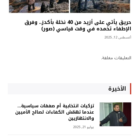
حريق يأتي على أزيد من 40 نخلة بأكدز.. وفرق
الإطفاء تخمده في وقت قياسي (صور)
أغسطس 12, 2025
التعليقات مغلقة.
الأخيرة
تزكيات انتخابية أم صفقات سياسية…
عندما تهمّش الكفاءات لصالح الأميين
والانتهازيين
يوليو 21, 2025