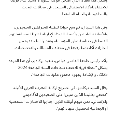
وشكل هذا اللقاء، الذي أضحى موعدا سنويا لا محيد عنه، فرصة
للاحتفاء بالأداء الاستثنائي المسجل في مجالات البحث
والبيداغوجية والحياة الجامعية.
وفي هذا السياق، تم منح جوائز للطلبة المتوفقين المتميزين،
والأساتذة الباحثين وأعضاء الهيئة الإدارية، اعترافا بمساهماتهم
القيمة في دينامية تطور المؤسسة، وتقديرا لما حققوه من
انجازات أكاديمية رفيعة في مختلف المسالك والتخصصات.
وأكد رئيس جامعة القاضي عياض، بلعيد بوكادير، أن هذا الموعد
يشكل “لحظة قوية للاحتفاء بنجاحات السنة الجامعة 2024-
2025، والإشادة بجهود مجموع مكونات الجامعة”.
وقال السيد بوكادير، في تصريح لوكالة المغرب العربي للأنباء،
“نحتفي بطلبتنا الذين تميزوا على الصعيدين الأكاديمي
والإنساني، بمن فيهم أولئك الذين اجتازوا الاختبارات الشخصية
أو الجماعية لتحصيل شهاداتهم”.