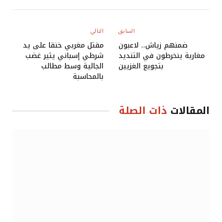
Link
السابق
التالي
ضمنهم زياش.. لاعبون
مقتل مغربي خنقا على يد
مغاربة ينخرطون في التنديد
شرطي إسباني يثير غضب
بتجويع الغزيين
الجالية وسط مطالب
بالمحاسبة
المقالات
ذات الصلة