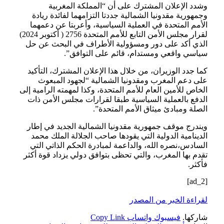
وشدد الإعلان المشترك على أن “المملكة المغربية
وجمهورية مقدونيا الشمالية جددتا التزامهما لفائدة ريادة
الأمم المتحدة في العملية السياسية، وأعربتا عن دعمهما
لقرار مجلس الأمن التابع للأمم المتحدة 2756 ( أكتوبر 2024)
الذي أكد على دور ومسؤولية الأطراف في البحث عن حل
سياسي واقعي ومستدام، قائم على التوافق”.
كما جدد الوزيران، من خلال هذا الإعلان المشترك، التأكيد
على دعم المغرب ومقدونيا الشمالية “لجهود المبعوث
الخاص للأمين العام للأمم المتحدة، وكذا لمهمته الرامية إلى
الدفع بالعملية السياسية طبقا لقرارات مجلس الأمن ذات
الصلة ومبادئ ميثاق الأمم المتحدة”.
ويندرج موقف جمهورية مقدونيا الشمالية الجديد في إطار
الدينامية الدولية التي يقودها صاحب الجلالة الملك محمد
السادس،نصره الله، والداعمة لمبادرة الحكم الذاتي التي
تقدم بها المغرب، والتي تحظى بتوافق دولي يزداد قوة أكثر
فأكثر.
[ad_2]
لقراءة الخبر من المصدر
شاركها.
فيسبوك
واتساب
Copy Link