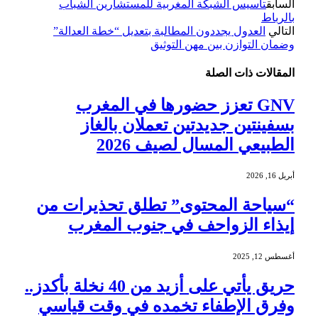
السابق
تأسيس الشبكة المغربية للمستشارين الشباب
بالرباط
التالي
العدول يجددون المطالبة بتعديل “خطة العدالة”
وضمان التوازن بين مهن التوثيق
المقالات
ذات الصلة
GNV تعزز حضورها في المغرب
بسفينتين جديدتين تعملان بالغاز
الطبيعي المسال لصيف 2026
أبريل 16, 2026
“سياحة المحتوى” تطلق تحذيرات من
إيذاء الزواحف في جنوب المغرب
أغسطس 12, 2025
حريق يأتي على أزيد من 40 نخلة بأكدز..
وفرق الإطفاء تخمده في وقت قياسي